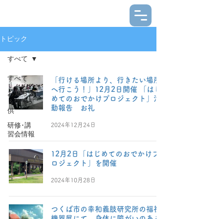
トピック
すべて
すべて
「行ける場所より、行きたい場所
へ行こう！」12月2日開催 「はじ
お知らせ
めてのおでかけプロジェクト」活
＆情報提
動報告 お礼
供
2024年12月24日
研修･講
習会情報
12月2日「はじめてのおでかけプ
ロジェクト」を開催
2024年10月28日
つくば市の幸和義肢研究所の福祉
機器展にて、身体に障がいのある