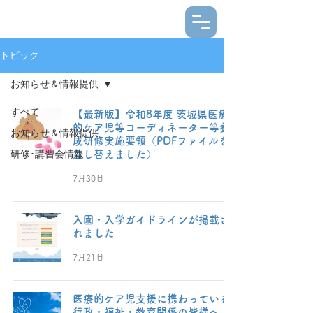
トピック
お知らせ＆情報提供
すべて
【最新版】令和8年度 茨城県医療
的ケア児等コーディネーター等養
お知らせ＆情報提供
成研修実施要領（PDFファイルを
差し替えました）
研修･講習会情報
7月30日
入園・入学ガイドラインが掲載さ
れました
7月21日
医療的ケア児支援に携わっている
行政・福祉・教育関係の皆様へ