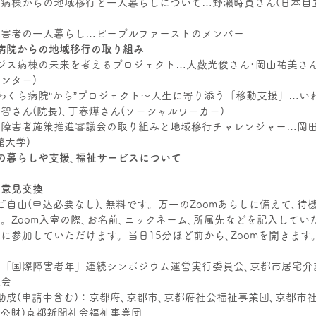
ス病棟からの地域移行と一人暮らしについて…野瀨時貞さん(日本自
障害者の一人暮らし…ピープルファーストのメンバー
や病院からの地域移行の取り組み
ジス病棟の未来を考えるプロジェクト…大藪光俊さん･岡山祐美さん
ンター)
わくら病院“から”プロジェクト～人生に寄り添う「移動支援」…い
智さん(院長)､丁春燁さん(ソーシャルワーカー)
市障害者施策推進審議会の取り組みと地域移行チャレンジャー…岡
館大学)
期の暮らしや支援､福祉サービスについて
の意見交換
ご自由(申込必要なし)､無料です。万一のZoomあらしに備えて､待
。Zoom入室の際､お名前､ニックネーム､所属先などを記入してい
に参加していただけます。当日15分ほど前から､Zoomを開きます
：「国際障害者年」連続シンポジウム運営実行委員会､京都市居宅介
議会
助成(申請中含む)：京都府､京都市､京都府社会福祉事業団､京都市
(公財)京都新聞社会福祉事業団