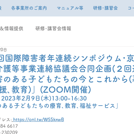
談
各事業所のご案内
マニュアル等
研修･講習会
コ
＆情報提供
研修･講習会情報
20日
7回国際障害者年連続シンポジウム･
介護等事業連絡協議会合同企画(２回
害のある子どもたちの今とこれから(
援､教育)」(ZOOM開催)
2023年2月9日(木)13:00-16:30
のある子どもたちの療育､教育､福祉サービス」
ドレス:
https://onl.tw/W5SkxwB
584 6617 
230209