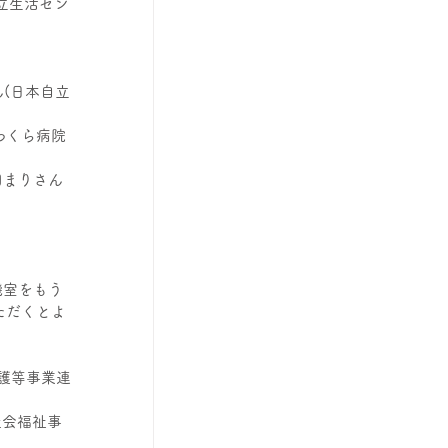
立生活セン
(日本自立
わくら病院 
田まりさん
機室をもう
ただくとよ
。
護等事業連
社会福祉事