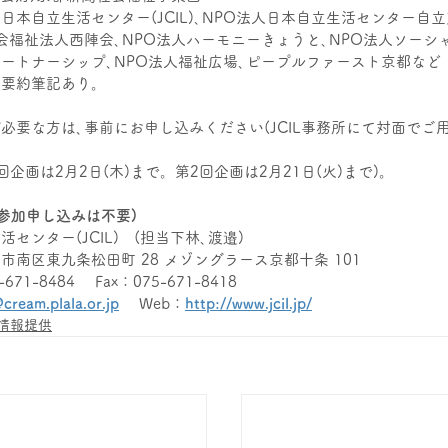
日本自立生活センター(JCIL)､NPO法人日本自立生活センター自
会福祉法人西陣会､NPO法人ハーモニーきょうと､NPO法人ソーシ
ートナーシップ､NPO法人福祉広場､ピープルファースト京都など
：要約筆記あり。
必要な方は､事前にお申し込みください(JCIL事務所にて対面でご
回企画は2月2日(木)まで。第2回企画は2月21日(火)まで)。
(参加申し込みは不要)
センター(JCIL)　(担当下林､渡邉)
市南区東九条松田町 28 メゾングラース京都十条 101
671-8484 　Fax：075-671-8418
@cream.plala.or.jp
 　Web：
http://www.jcil.jp/
情報提供