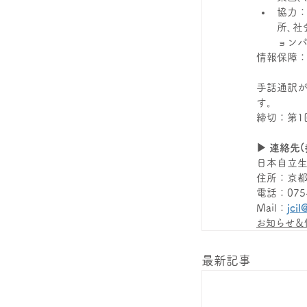
協力：
所､社
ョンパ
情報保障
手話通訳が
す。
締切：第1
▶ 連絡先
日本自立生活
住所：京都
電話：075-
Mail：
jcil
お知らせ＆
最新記事