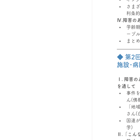
さま
利条
Ⅳ.障害の
学齢期
ープ
まと
◆ 第
施設･病
Ⅰ. 障害
を通して
事件
ん(佛
「地
さん(
国連が
学)
Ⅱ.「こん