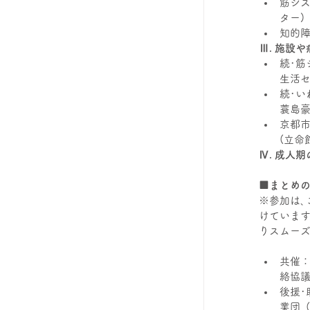
筋ジ
ター)
知的
Ⅲ. 施設
続･筋
生活セ
続･い
蓑島豪
京都
(立命
Ⅳ. 成人
■まとめ
※参加は､
けています
りスムーズ
共催
絡協
後援･
業団､