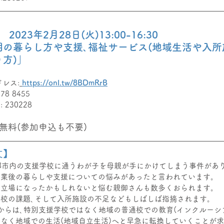
2023年2月28日(火)13:00-16:30
期の暮らし方や支援､福祉サービス(地域生活や入所
方)」
ドレス:
https://onl.tw/8BDmRrB
078 8455 
 230228
無料(参加申込も不要)
文】
都市内の支援学校に通うわが子を母親が手にかけてしまう事件があ
卒業後の暮らしや支援についての悩みがあったと言われています。
じ立場になったかもしれないと悩む親御さんも数多くおられます。
校の課題､そして入所施設の不足などもしばしば指摘されます。
からは､特別支援学校ではなく地域の普通校での教育(インクルーシブ
なく地域での生活(地域自立生活)へと早急に転換していくことが