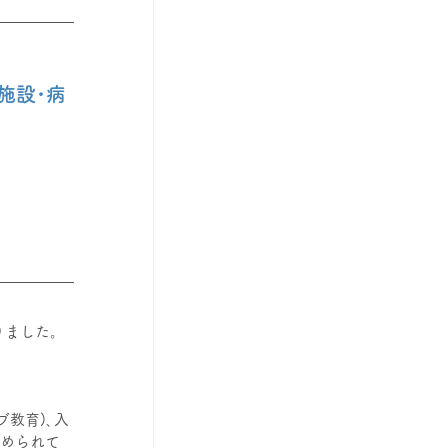
施設･病
りました。
教育)､入
求められて