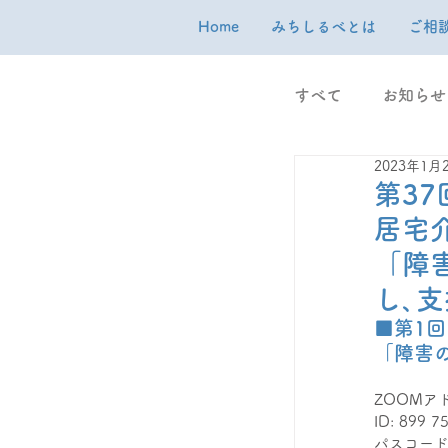
Home
みちしるべとは
ご相
すべて
お知らせ
2023年1月
第3
居宅
「障
し､支
■第1回 
「障害
ZOOMア
ID: 899 7
パスコード: