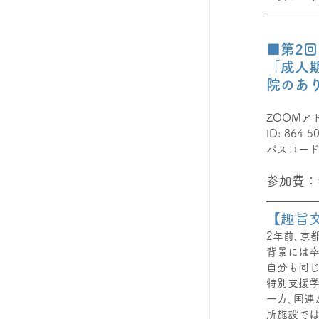
■第2回　
「成人
院のあり
ZOOMア
ID: 864 5
パスコード:
参加費：
【趣旨
2年前､京
背景には
自分も同
特別支援学
一方､国連
所施設では