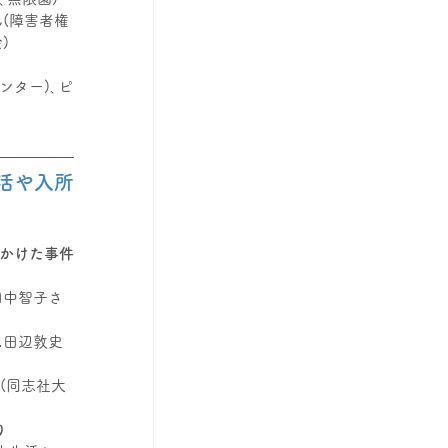
(障害者権
)
ンター)､ピ
活や入所
にかけた事件
田中智子さ
…田辺敦史
(同志社大
り