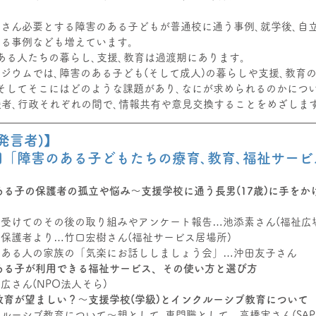
さん必要とする障害のある子どもが普通校に通う事例､就学後､自
する事例なども増えています。
ある人たちの暮らし､支援､教育は過渡期にあります。
ジウムでは､障害のある子ども(そして成人)の暮らしや支援､教育
そしてそこにはどのような課題があり､なにが求められるのかについ
援者､行政それぞれの間で､情報共有や意見交換することをめざしま
発言者)】
1回「障害のある子どもたちの療育､教育､福祉サービ
ある子の保護者の孤立や悩み～支援学校に通う長男(17歳)に手をか
受けてのその後の取り組みやアンケート報告…池添素さん(福祉広
保護者より…竹口宏樹さん(福祉サービス居場所)
のある人の家族の「気楽にお話ししましょう会」…沖田友子さん
ある子が利用できる福祉サービス、その使い方と選び方
広さん(NPO法人そら)
教育が望ましい？～支援学校(学級)とインクルーシブ教育について
ルーシブ教育について～親として､専門職として…高橋実さん(SAP