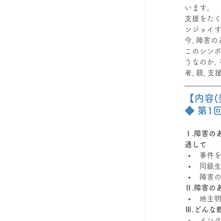
います。
支援をたく
ンジョイ
今､障害の
このシンポ
うなのか､
者､親､支
【内容(
◆ 第
Ⅰ.障害の
通して
事件を
同級生
障害
Ⅱ.障害の
地主明
Ⅲ.どんな
インク