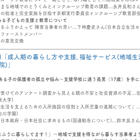
ざまな地域でのとりくみとインクルーシブ教育の課題…永井良和さん
約の批准と完全実施を目指す京都実行委員会インクルーシブ教育部会
ある子どもの支援と教育について
をふりかえって 障害当事者の思い…下林慶史さん(日本自立生活セ
ルファーストメンバー
めの意見交換
2回「成人期の暮らし方や支援､福祉サービス(地域生
院)」
のある子の保護者の孤立や悩み～支援学校に通う長男（17歳）を手
を受けてのアンケート調査から見える親の不安と社会資源の不足…
教大学)
域生活を支えるための入所施設の役割と入所児童の進路について」
白川学園)
日本政府・日本社会に求めるもの(国連勧告について)…鈴木良さん
なふうに暮らしてます！」～地域で支援を得ながら暮らす当事者よ