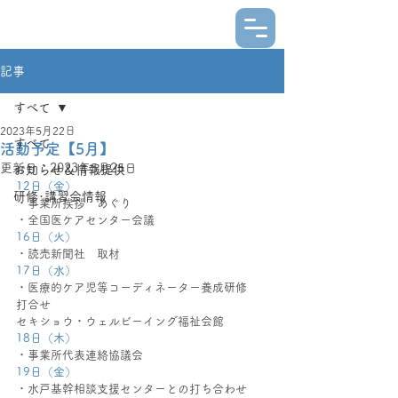
記事
すべて
2023年5月22日
すべて
活動予定【5月】
更新日：
2023年5月25日
お知らせ＆情報提供
12日（金）
研修･講習会情報
・事業所挨拶　あぐり
・全国医ケアセンター会議　
16日（火）
・読売新聞社　取材
17日（水）
・医療的ケア児等コーディネーター養成研修　
打合せ　
セキショウ・ウェルビーイング福祉会館
18日（木）
・事業所代表連絡協議会　
19日（金）
・水戸基幹相談支援センターとの打ち合わせ