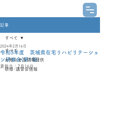
記事
すべて
2024年2月16日
すべて
令和5年度 茨城県在宅リハビリテーショ
ン研修会(第1報）
お知らせ＆情報提供
更新日：
2月16日
研修･講習会情報