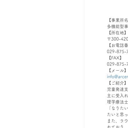
【事業所
多機能型
【所在地
〒300-4
【お電話
029-875-
【FAX】
029-875-
【メール
info@arce
【ご紹介
児童発達支
主に受入
理学療法
「なりた
たいと思
また、ラ
れており