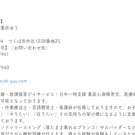
名】
事業所ゆう
】
204　つくば市作谷1038番地25
番号】（お問い合わせ先）
7941
7940
】
nciel-yuu.com
】
援・放課後等デイサービス・日中一時支援 重症心身障害児、医療
れ可能となっております。
士・作業療法士・言語聴覚士・看護師が在籍しておりますので、お
い」「やりたい」「在りたい」その気持ちの架け橋になるように支
っております。
ウンドツリースイング（寝たまま乗れるブランコ）やスパイダーな
、遊びながら機能訓練が行えます。様々な経験や体験をしていきな