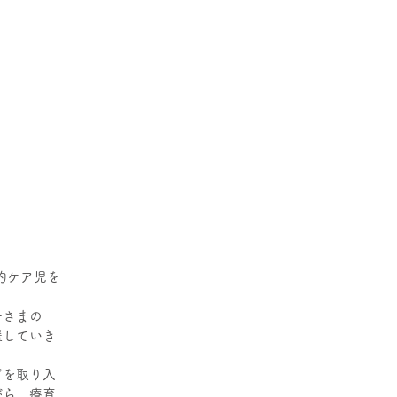
的ケア児を
子さまの
援していき
どを取り入
がら、療育