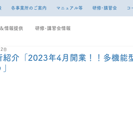
談
各事業所のご案内
マニュアル等
研修･講習会
コ
＆情報提供
研修･講習会情報
12日
所紹介「2023年4月開業！！多機能
う」