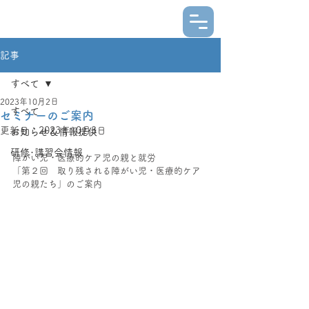
記事
すべて
2023年10月2日
すべて
セミナーのご案内
更新日：
2023年10月3日
お知らせ＆情報提供
研修･講習会情報
障がい児・医療的ケア児の親と就労
「第２回　取り残される障がい児・医療的ケア
児の親たち」のご案内