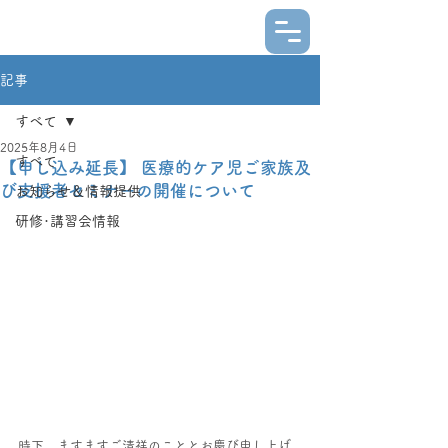
記事
すべて
2025年8月4日
すべて
【申し込み延長】 医療的ケア児ご家族及
び支援者セミナーの開催について
お知らせ＆情報提供
研修･講習会情報
時下、ますますご清祥のこととお慶び申し上げ