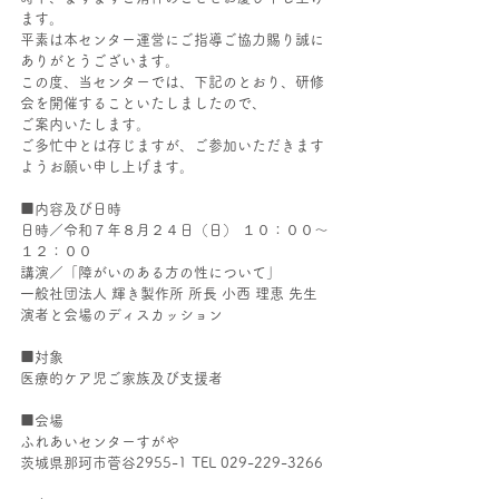
ます。
平素は本センター運営にご指導ご協力賜り誠に
ありがとうございます。
この度、当センターでは、下記のとおり、研修
会を開催することいたしましたので、
ご案内いたします。
ご多忙中とは存じますが、ご参加いただきます
ようお願い申し上げます。
■内容及び日時
日時／令和７年８月２４日（日） １０：００～
１２：００
講演／「障がいのある方の性について」
一般社団法人 輝き製作所 所長 小西 理恵 先生
演者と会場のディスカッション
■対象
医療的ケア児ご家族及び支援者
■会場
ふれあいセンターすがや
茨城県那珂市菅谷2955-1 TEL 029-229-3266